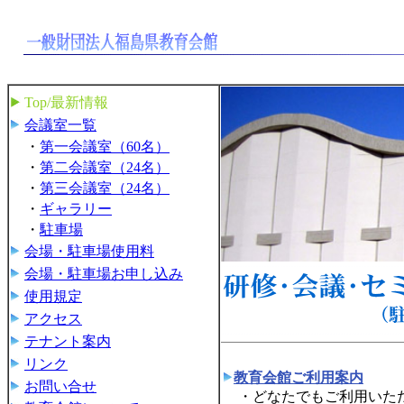
Top/最新情報
会議室一覧
・
第一会議室（60名）
・
第二会議室（24名）
・
第三会議室（24名）
・
ギャラリー
・
駐車場
会場・駐車場使用料
会場・駐車場お申し込み
使用規定
アクセス
テナント案内
リンク
教育会館ご利用案内
お問い合せ
・どなたでもご利用いただ