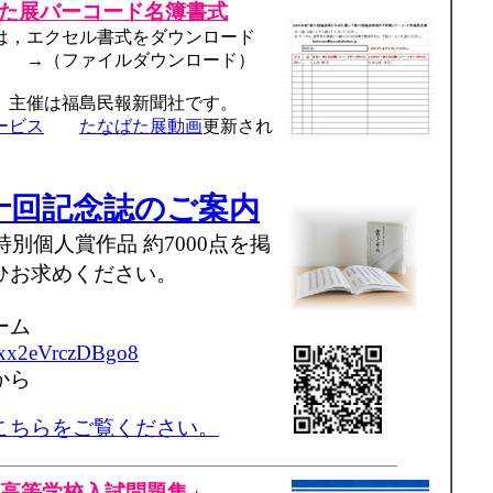
た展バーコード名簿書式
，エクセル書式をダウンロード
 →（ファイルダウンロード）
催は福島民報新聞社です。
ビス
たなばた展動画
更新され
十回記念誌のご案内
別個人賞作品 約7000点を掲
ひお求めください。
ーム
ixx2eVrczDBgo8
から
ちらをご覧ください。
立高等学校入試問題集」