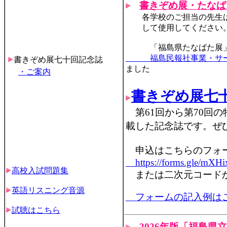
書きぞめ展・たなば
各学校のご担当の先生は
して使用してください。
「福島県たなばた展」主
福島民報社事業・サー
書きぞめ展七十回記念誌
ました
・ご案内
書きぞめ展七
第61回から第70回の特
載した記念誌です。ぜ
申込はこちらのフォ
https://forms.gle/mXH
高校入試問題集
または二次元コード
英語リスニング音源
フォームの記入例はこ
試聴はこちら
2026年版「福島県