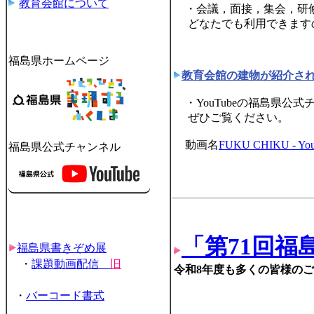
教育会館について
・会議，面接，集会，研修
どなたでも利用できます
福島県ホームページ
教育会館の建物が紹介さ
・YouTubeの福島県公
ぜひご覧ください。
動画名
FUKU CHIKU - Yo
福島県公式チャンネル
「第71回福
福島県書きぞめ展
・
課題動画配信
旧
令和8年度も多くの皆様の
・
バーコード書式