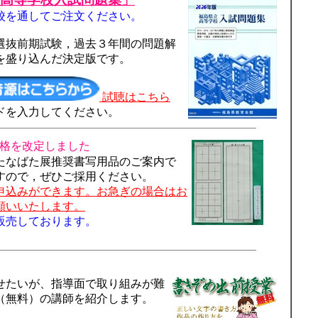
校を通してご注文ください。
抜前期試験，過去３年間の問題解
を盛り込んだ決定版です。
試聴はこちら
ドを入力してください。
格を改定しました
たなばた展推奨書写用品のご案内で
すので，ぜひご採用ください。
申込みができます。お急ぎの場合はお
願いいたします。
販売しております。
せたいが、指導面で取り組みが難
（無料）の講師を紹介します。
。